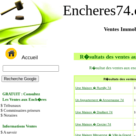
Encheres74
Ventes Immob
R�sultats des ventes a
A
ccueil
R�sultat des ventes aux en
R�sultats des ventes
Une Maison � Rumilly 74
1
GRATUIT
: Consultez
Les Ventes aux Ench�res
Un Appartement � Annemasse 74
1
$
Tribunaux
$
Commissaires priseurs
Une Maison � Draillant 74
1
$
Notaires
Une Maison � Cercier 74
1
Informations Ventes
$
A savoir
Une Maison Mitoyenne � Ville-la-Grand