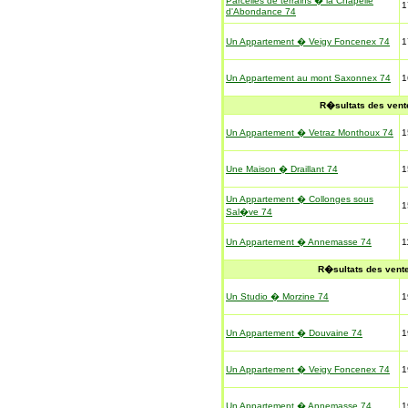
Parcelles de terrains � la Chapelle
1
d'Abondance 74
Un Appartement � Veigy Foncenex 74
1
Un Appartement au mont Saxonnex 74
1
R�sultats des vent
Un Appartement � Vetraz Monthoux 74
1
Une Maison � Draillant 74
1
Un Appartement � Collonges sous
1
Sal�ve 74
Un Appartement � Annemasse 74
1
R�sultats des vent
Un Studio � Morzine 74
1
Un Appartement � Douvaine 74
1
Un Appartement � Veigy Foncenex 74
1
Un Appartement � Annemasse 74
1