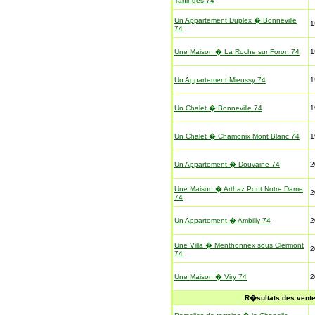
Taninges 74
Un Appartement Duplex � Bonneville
1
74
Une Maison � La Roche sur Foron 74
1
Un Appartement Mieussy 74
1
Un Chalet � Bonneville 74
1
Un Chalet � Chamonix Mont Blanc 74
1
Un Appartement � Douvaine 74
2
Une Maison � Arthaz Pont Notre Dame
2
74
Un Appartement � Ambilly 74
2
Une Villa � Menthonnex sous Clermont
2
74
Une Maison � Viry 74
2
R�sultats des vent