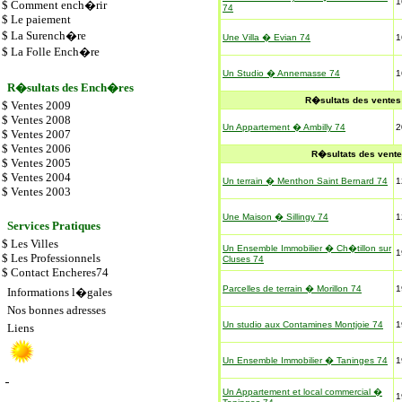
1
$
Comment ench�rir
74
$
Le paiement
$
La Surench�re
Une Villa � Evian 74
1
$
La Folle Ench�re
Un Studio � Annemasse 74
1
R�sultats des Ench�res
R�sultats des ventes
$
Ventes 2009
$
Ventes 2008
Un Appartement � Ambilly 74
2
$
Ventes 2007
$
Ventes 2006
R�sultats des vent
$
Ventes 2005
$
Ventes 2004
Un terrain � Menthon Saint Bernard 74
1
$
Ventes 2003
Une Maison � Sillingy 74
1
Services Pratiques
$
Les Villes
Un Ensemble Immobilier � Ch�tillon sur
1
$
Les
Professionnels
Cluses 74
$
Contact Encheres74
Parcelles de terrain � Morillon 74
1
Informations l�gales
Nos bonnes adresses
Un studio aux Contamines Montjoie
74
1
Liens
Un Ensemble Immobilier � Taninges 74
1
Un Appartement et local commercial �
1