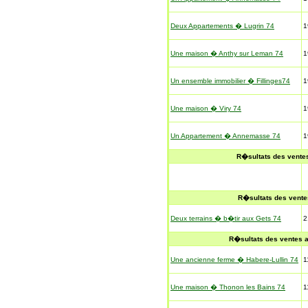
Deux Appartements � Lugrin 74
1
Une maison � Anthy sur Leman 74
1
Un ensemble immobilier � Fillinges74
1
Une maison � Viry 74
1
Un Appartement � Annemasse 74
1
R�sultats des vente
R�sultats des vent
Deux terrains � b�tir aux Gets 74
2
R�sultats des ventes 
Une ancienne ferme � Habere-Lullin 74
1
Une maison � Thonon les Bains 74
1