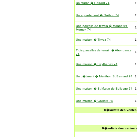
Un studio � Gaillard 74
1
Un appartement � Gaillard 74
1
Une parcelle de terrain � Monnetier-
1
Mornex 74
Une maison � Thyez 74
1
Trois parcelles de terrain � Abondance
1
74
Une maison � Seythenex 74
1
Un b�timent � Menthon St Bernard 74
1
Une maison � St Martin de Bellevue 74
1
Une maison � Gaillard 74
1
R�sultats des ventes
R�sultats des ventes