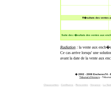
R�sultats des ventes
Suite des r�sultats des ventes aux en
Radiation
:
la vente aux ench�
Ce cas arrive lorsqu' une solutio
avant la date de la vente aux e
� 2002 - 2008 Encheres74 -
Tribunal d'Annecy
- Tribuna
C
haussettes
-
Confitures
-
Rencontre
-
Voyance
-
La Nat