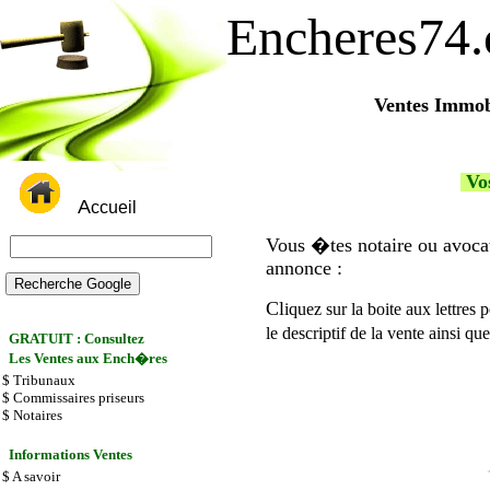
Encheres74
Ventes Immob
Vo
A
ccueil
Vous �tes notaire ou avoca
annonce :
Cl
iquez sur la boite aux lettres
le descriptif de la vente ainsi 
GRATUIT
: Consultez
Les Ventes aux Ench�res
$
Tribunaux
$
Commissaires priseurs
$
Notaires
Informations Ventes
$
A savoir