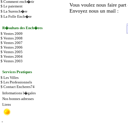
$
Comment ench�rir
Vous voulez nous faire part
$
Le paiement
Envoyez nous un mail :
$
La Surench�re
$
La Folle Ench�re
R�sultats des Ench�res
$
Ventes 2009
$
Ventes 2008
$
Ventes 2007
$
Ventes 2006
$
Ventes 2005
$
Ventes 2004
$
Ventes 2003
Services Pratiques
$
Les Villes
$
Les
Professionnels
$
Contact Encheres74
Informations l�gales
Nos bonnes adresses
Liens