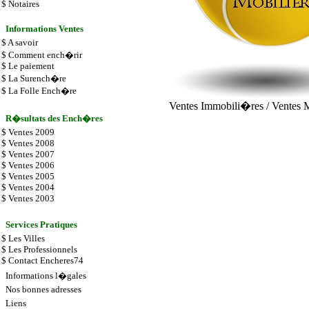
$
Notaires
Informations Ventes
$
A savoir
$
Comment ench�rir
$
Le paiement
$
La Surench�re
$
La Folle Ench�re
Ventes Immobili�res
/
Ventes 
R�sultats des Ench�res
$
Ventes 2009
$
Ventes 2008
$
Ventes 2007
$
Ventes 2006
$
Ventes 2005
$
Ventes 2004
$
Ventes 2003
Services Pratiques
$
Les Villes
$
Les
Professionnels
$
Contact Encheres74
Informations l�gales
Nos bonnes adresses
Liens