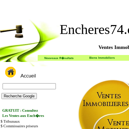
Encheres74
Ventes Immob
Biens Immobiliers
Nouveaux R�sultats
A
ccueil
GRATUIT
: Consultez
Les Ventes aux Ench�res
$
Tribunaux
$
Commissaires priseurs