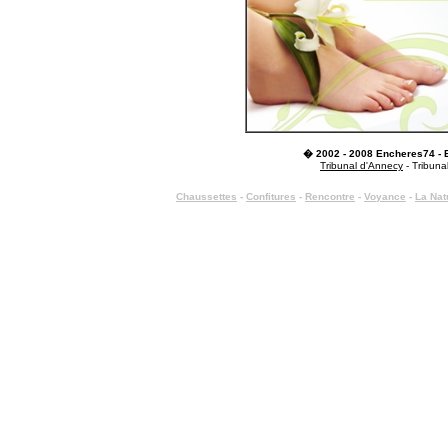
� 2002 - 2008 Encheres74 -
Tribunal d'Annecy
- Tribuna
C
haussettes
-
Confitures
-
Rencontre
-
Voyance
-
La Nat